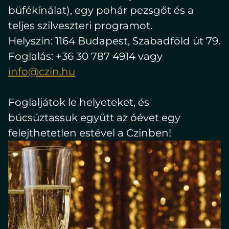
büfékínálat), egy pohár pezsgőt és a
teljes szilveszteri programot.
Helyszín: 1164 Budapest, Szabadföld út 79.
Foglalás: +36 30 787 4914 vagy
info@czin.hu
Foglaljátok le helyeteket, és
búcsúztassuk együtt az óévet egy
felejthetetlen estével a Czinben!