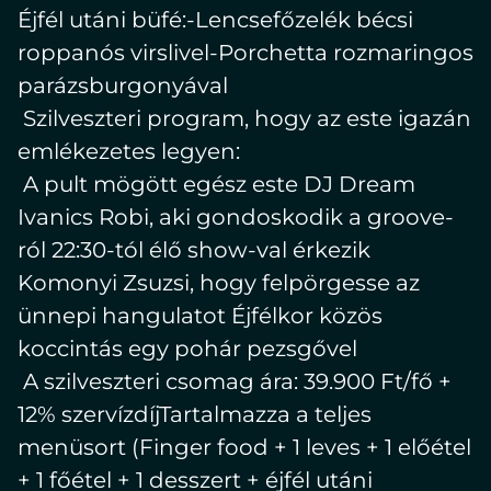
Éjfél utáni büfé:-Lencsefőzelék bécsi
roppanós virslivel-Porchetta rozmaringos
parázsburgonyával
Szilveszteri program, hogy az este igazán
emlékezetes legyen:
A pult mögött egész este DJ Dream
Ivanics Robi, aki gondoskodik a groove-
ról 22:30-tól élő show-val érkezik
Komonyi Zsuzsi, hogy felpörgesse az
ünnepi hangulatot Éjfélkor közös
koccintás egy pohár pezsgővel
A szilveszteri csomag ára: 39.900 Ft/fő +
12% szervízdíjTartalmazza a teljes
menüsort (Finger food + 1 leves + 1 előétel
+ 1 főétel + 1 desszert + éjfél utáni