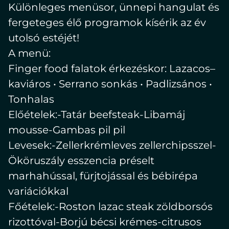
language:
Különleges menüsor, ünnepi hangulat és
EN
fergeteges élő programok kísérik az év
utolsó estéjét!
A menü:
Finger food falatok érkezéskor: Lazacos–
kaviáros • Serrano sonkás • Padlizsános •
Tonhalas
Előételek:-Tatár beefsteak-Libamáj
mousse-Gambas pil pil
Levesek:-Zellerkrémleves zellerchipsszel-
Ököruszály esszencia préselt
marhahússal, fürjtojással és bébirépa
variációkkal
Főételek:-Roston lazac steak zöldborsós
rizottóval-Borjú bécsi krémes-citrusos