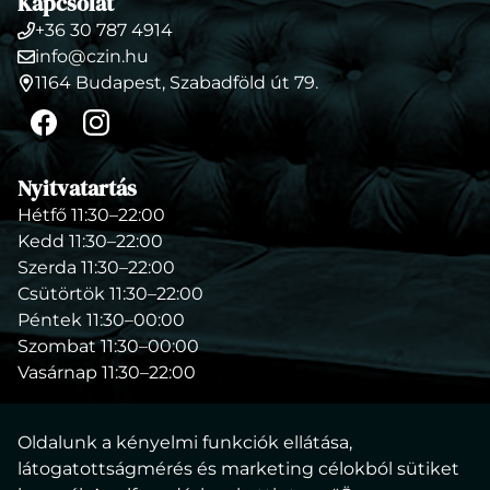
Kapcsolat
+36 30 787 4914
Telefonszám
info@czin.hu
E-
1164 Budapest, Szabadföld út 79.
mail
Cím
cím
Facebook
Instagram
Nyitvatartás
Hétfő 11:30–22:00
Kedd 11:30–22:00
Szerda 11:30–22:00
Csütörtök 11:30–22:00
Péntek 11:30–00:00
Szombat 11:30–00:00
Vasárnap 11:30–22:00
Oldalunk a kényelmi funkciók ellátása,
látogatottságmérés és marketing célokból sütiket
Impresszum