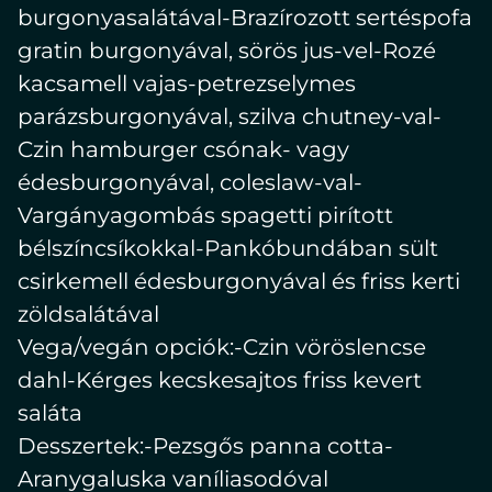
burgonyasalátával-Brazírozott sertéspofa
gratin burgonyával, sörös jus-vel-Rozé
kacsamell vajas-petrezselymes
parázsburgonyával, szilva chutney-val-
Czin hamburger csónak- vagy
édesburgonyával, coleslaw-val-
Vargányagombás spagetti pirított
bélszíncsíkokkal-Pankóbundában sült
csirkemell édesburgonyával és friss kerti
zöldsalátával
Vega/vegán opciók:-Czin vöröslencse
dahl-Kérges kecskesajtos friss kevert
saláta
Desszertek:-Pezsgős panna cotta-
Aranygaluska vaníliasodóval