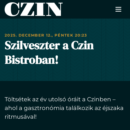
Men
CZIN
RÓLUNK
2025. DECEMBER 12., PÉNTEK 20:23
FOTÓK
Szilveszter a Czin
ÉTLAP
Bistroban!
HÍREK
RENDEZVÉNYEK
KAPCSOLAT
Töltsétek az év utolsó óráit a Czinben –
FOGLALÁS
ahol a gasztronómia találkozik az éjszaka
ritmusával!
EN
Change