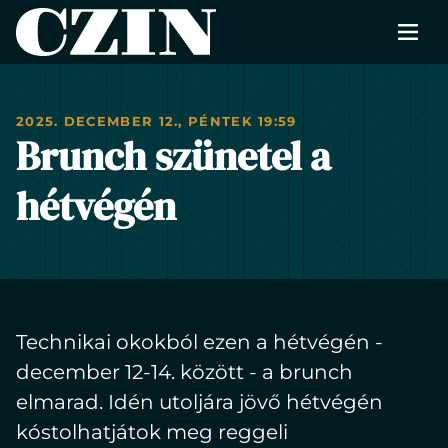
Men
CZIN
RÓLUNK
2025. DECEMBER 12., PÉNTEK 19:59
FOTÓK
Brunch szünetel a
ÉTLAP
hétvégén
HÍREK
RENDEZVÉNYEK
KAPCSOLAT
Technikai okokból ezen a hétvégén -
FOGLALÁS
december 12-14. között - a brunch
elmarad. Idén utoljára jövő hétvégén
EN
kóstolhatjátok meg reggeli
Change