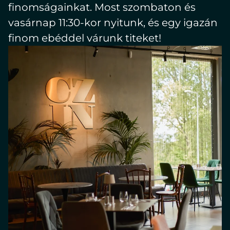
language:
finomságainkat. Most szombaton és
EN
vasárnap 11:30-kor nyitunk, és egy igazán
finom ebéddel várunk titeket!