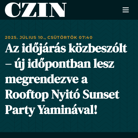
Men
CZIN
RÓLUNK
2025. JÚLIUS 10., CSÜTÖRTÖK 07:40
FOTÓK
Az időjárás közbeszólt
ÉTLAP
– új időpontban lesz
HÍREK
megrendezve a
RENDEZVÉNYEK
Rooftop Nyitó Sunset
KAPCSOLAT
Party Yaminával!
FOGLALÁS
EN
Change