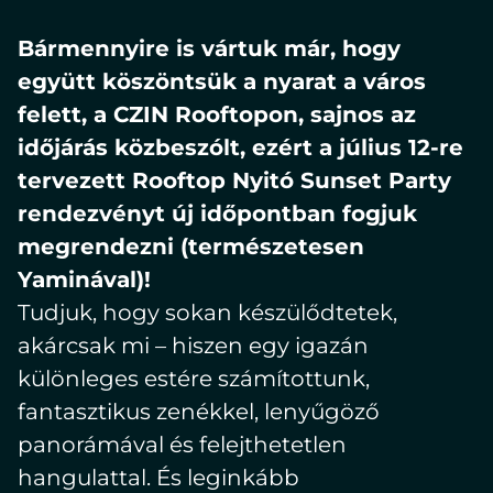
language:
EN
Bármennyire is vártuk már, hogy
együtt köszöntsük a nyarat a város
felett, a CZIN Rooftopon, sajnos az
időjárás közbeszólt, ezért a július 12-re
tervezett Rooftop Nyitó Sunset Party
rendezvényt új időpontban fogjuk
megrendezni (természetesen
Yaminával)!
Tudjuk, hogy sokan készülődtetek,
akárcsak mi – hiszen egy igazán
különleges estére számítottunk,
fantasztikus zenékkel, lenyűgöző
panorámával és felejthetetlen
hangulattal. És leginkább