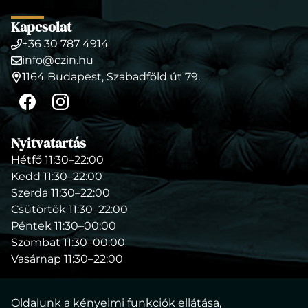
Kapcsolat
+36 30 787 4914
Telefonszám
info@czin.hu
E-
1164 Budapest, Szabadföld út 79.
mail
Cím
cím
Facebook
Instagram
Nyitvatartás
Hétfő 11:30–22:00
Kedd 11:30–22:00
Szerda 11:30–22:00
Csütörtök 11:30–22:00
Péntek 11:30–00:00
Szombat 11:30–00:00
Vasárnap 11:30–22:00
Oldalunk a kényelmi funkciók ellátása,